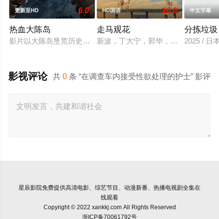
6.0
10.0
更新至HD
HD国语
中文字幕
热血大陈岛
走马观花
分拣垃圾
影片以大陈岛垦荒历史为创作底色，在尊重历史真实性的前提下
新波，丁大宁，郭华，程一木他们毕
2025 / 
影视评论
共
0
条 “在调查车内接受性欲处理的护士” 影评
星辰影院
免费提供高清电影、综艺节目、动漫新番、热播电视剧全集在
线观看
Copyright © 2022 xankkj.com All Rights Reserved
浙ICP备70061792号