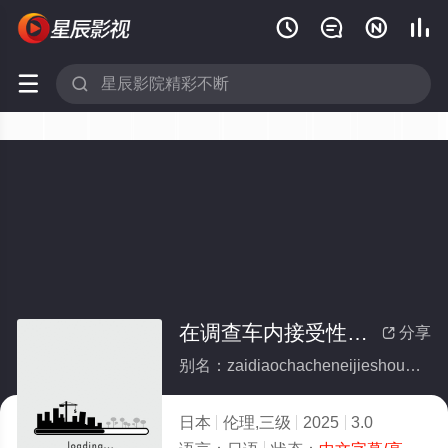






在调查车内接受性欲处理的护士
分享

别名：zaidiaochacheneijieshouxingyuchulidehushi
日本
伦理,三级
2025
3.0