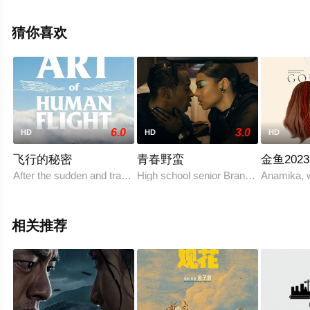
辰电影院，更多相关信息可移步至豆瓣电影、电视猫或剧
情网等平台了解。
猜你喜欢
6.0
3.0
HD
HD
HD
飞行的秘密
青春野蛮
金鱼2023
After the sudden and tragic loss of his wife, Ben (Gra
High school senior Brandon is drowning
Anamika, w
相关推荐