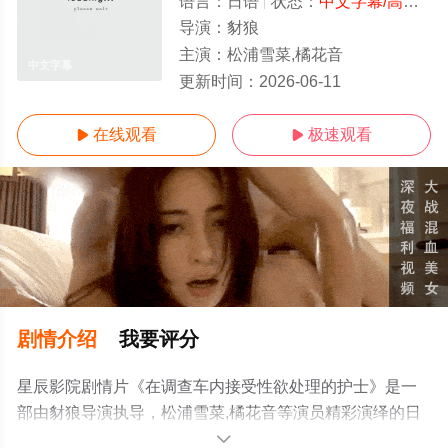
语言：
日语
状态：
中文字幕/高清
- 
导演：
豺狼
主演：
松浦雪菜,橘花音
中文字幕
更新时间：
2026-06-11
在线观看
极速观看


剧情介绍
我要评分
星辰影院剧情片《在调查车内接受性欲处理的护士》是一
部由豺狼导演执导，松浦雪菜,橘花音等演员精彩演绎的日
本电影，手机免费观看高清未删减完整版电影大全就上星
