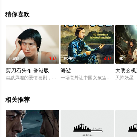
鲁本斯·桑托斯,布达·里拉,加布里埃尔·利昂纳,爱丽丝·卡瓦
略,苏茜·洛佩斯,若昂·维托尔·席尔瓦,卢西亚诺·基罗利,吉米·
猜你喜欢
阿斯特利,罗贝里奥·迪等演员精彩演绎的巴西,法国,德国,荷
兰电影，手机免费观看高清未删减完整版电影大全就上星
辰电影院，更多相关信息可移步至豆瓣电影、电视猫或剧
情网等平台了解。
1.0
4.0
已完结
HD中字
HD
剪刀石头布 香港版
海逝
大明玄机
幽默风趣的爱情喜剧，三个年青医生常开道（刘陆华 饰）、史瑞
一场意外让中国女孩莲花（黄柳霜 饰）结识
天降妖星
相关推荐