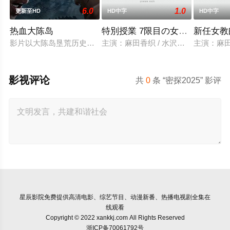
6.0
1.0
更新至HD
HD中字
HD中字
热血大陈岛
特別授業 7限目の女教師 総集編
新任女教
影片以大陈岛垦荒历史为创作底色，在尊重历史真实性的前提下
主演：麻田香织 / 水沢梨香 / 牧原
主演：麻田
影视评论
共
0
条 “密探2025” 影评
星辰影院
免费提供高清电影、综艺节目、动漫新番、热播电视剧全集在
线观看
Copyright © 2022 xankkj.com All Rights Reserved
浙ICP备70061792号