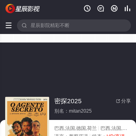






密探2025
分享

别名：mitan2025
巴西,法国,德国,荷兰
巴西,法国,德国,荷兰,剧情