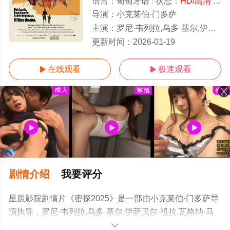
语言：
葡萄牙语
状态：
HD/高清
- 免费在线观看
导演：
小克莱伯·门多萨
主演：
罗尼·韦列拉,乌多·基尔,伊萨贝尔·祖拉,瓦格纳·马拉,艾米拉·盖德斯,马丽娅·费尔南达·康基多,托
HD
更新时间：
2026-01-19
在线观看
极速观看


剧情介绍
我要评分
星辰影院剧情片《密探2025》是一部由小克莱伯·门多萨导
演执导，罗尼·韦列拉,乌多·基尔,伊萨贝尔·祖拉,瓦格纳·马
拉,艾米拉·盖德斯,马丽娅·费尔南达·康基多,托马斯·阿基诺,
