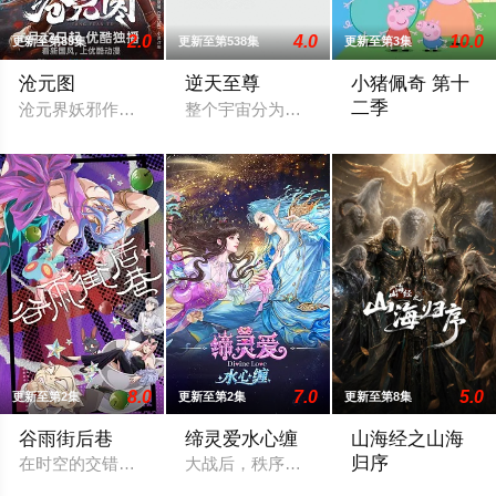
2.0
4.0
10.0
更新至第89集
更新至第538集
更新至第3集
沧元图
逆天至尊
小猪佩奇 第十
二季
沧元界妖邪作乱，人族饱受摧残，主角孟川自小立下为母复仇的
整个宇宙分为域内宇宙和域外宇宙，两个
当佩奇从家中备受呵
8.0
7.0
5.0
更新至第2集
更新至第2集
更新至第8集
谷雨街后巷
缔灵爱水心缠
山海经之山海
归序
在时空的交错点开着一间酒馆——谷雨街后巷。 无论城市的角落
大战后，秩序未能恢复，世界陷入混乱。
天地分为上古大荒