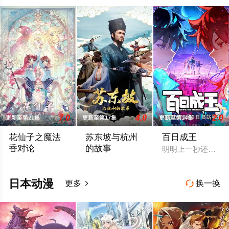
7.0
4.0
2.0
更新至第21集
更新至第17集
更新至第14集
花仙子之魔法
苏东坡与杭州
百日成王
香对论
的故事
明明上一秒还其乐
东映动画与腾讯宣布将联手打造『花仙子』全新动画 新作将继承
本片以苏东坡晚年第二次赴任杭州，与老
日本动漫
更多
换一换

