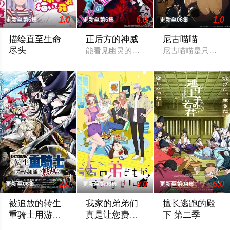
1.0
6.0
1.0
更新至第6集
更新至第6集
更新至06集
描绘直至生命
正后方的神威
尼古喵喵
尽头
能看见幽灵的平凡女高中生·志津香，利用
尼古喵喵是只超爱
女高中生安海相非常喜欢看漫画，尤其是 ☆野0 的《机器太与
2.0
9.0
5.0
更新至06集
更新至第06集
更新至第04集
被追放的转生
我家的弟弟们
擅长逃跑的殿
重骑士用游戏
真是让您费心
下 第二季
知识开无双
了
“重骑士”——那是一个以防御为主，吸引敌人攻击以保护队友的
高一结束的春假，糸因为母亲再婚而搬家
公元1333年，为