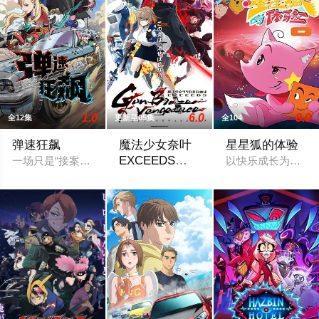
1.0
6.0
8.0
全12集
更新至05集
全104
弹速狂飙
魔法少女奈叶
星星狐的体验
EXCEEDS
一场只是“接案偷东西”的任务，意外救下遭追杀的神秘少女。他
以快乐成长为主题
Gun Blaze
30年前，未知的“侵略性外来生物”突然出
Vengeance