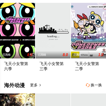
8.0
8.0
1.0
已完结
已完结
已完结
飞天小女警第
飞天小女警第
飞天小女警第
六季
三季
二季
三位超能小女警拥有无与伦比的超级力量，她们在睡前打击犯罪，
三位超能小女警拥有无与伦比的超级力量，
绝大部分的故事都发生在
海外动漫
更多
换一换

