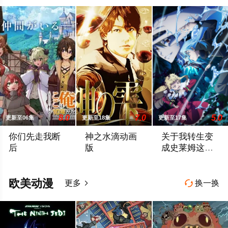
8.0
7.0
5.0
更新至06集
更新至18集
更新至17集
你们先走我断
神之水滴动画
关于我转生变
后
版
成史莱姆这档
事第四季
面对庞大的魔神大军，为了回避全灭危机，勒库对伙伴们说出「这
世界顶级葡萄酒评论家神咲丰多香去世以后
举办开国祭并与各
欧美动漫
更多
换一换

