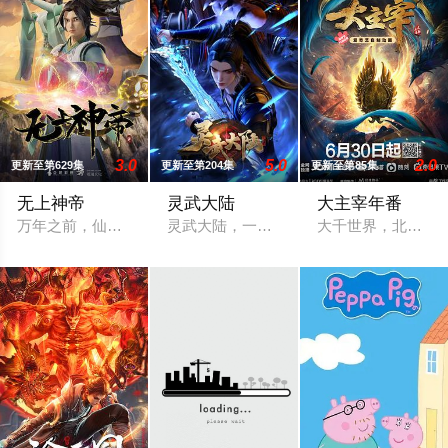
3.0
5.0
2.0
更新至第629集
更新至第204集
更新至第85集
无上神帝
灵武大陆
大主宰年番
万年之前，仙王牧云因持有诛仙图而遭人暗算，残魂沉睡万年之后
灵武大陆，一个灵力和武魂并存的世界，
大千世界，北灵境