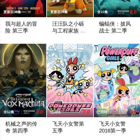
1.0
8.0
8.0
更新至08集
更新至26集
全10集
我与超人的冒
汪汪队之小砾
蝙蝠侠：披风
险 第三季
与工程家族 第
战士 第二季
三季
During Friday’s panel, Ouweleen also revealed that “My
《汪汪队之小砾与工程家族第2季》是著
暂无简介，敬请期
3.0
7.0
4.0
全12集
已完结
已完结
机械之声的传
飞天小女警第
飞天小女警
奇 第四季
五季
2016第一季
Prime Video续订第四季。
三位超能小女警拥有无与伦比的超级力量，
Cartoon Ne