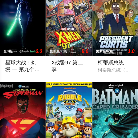
6.0
9.0
1.0
全8集
更新至08集
更新至02集
星球大战：幻
X战警97 第二
柯蒂斯总统
境 — 第九个绝
季
柯蒂斯总统（凯斯·大
地武士
该剧延续《星球大战：幻境》的世界观，见证绝地武士崭新篇章
X战警被分散到了各个时间线，从过去，到