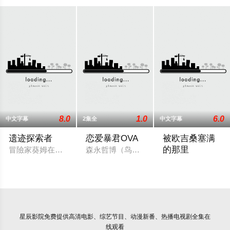
8.0
1.0
6.0
中文字幕
2集全
中文字幕
遗迹探索者
恋爱暴君OVA
被欧吉桑塞满
的那里
冒險家葵姆在旅途中發現了傳說中的「天堂之梯」地宮，成為了 5
森永哲博（鸟海浩铺 配音）因性格开朗天
「因为…我一直…
星辰影院
免费提供高清电影、综艺节目、动漫新番、热播电视剧全集在
线观看