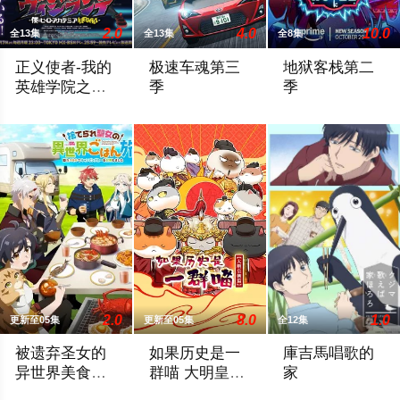
2.0
4.0
10.0
全13集
全13集
全8集
正义使者-我的
极速车魂第三
地狱客栈第二
英雄学院之非
季
季
法英雄-第二季
灰回航一是个有过英雄梦，现在却已放弃的平凡大学生。然而这
官方宣布第三季
动画《地狱客栈》第一季
2.0
8.0
1.0
更新至05集
更新至05集
全12集
被遗弃圣女的
如果历史是一
庫吉馬唱歌的
异世界美食之
群喵 大明皇朝
家
旅 用隐藏技能
篇
只有美少女高中生们被召唤走了，而我一个人被丢在了异世界——
这一季动画我们将为您讲述明朝前期的故
中学一年级的鸿田