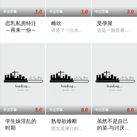
1.0
1.0
3.0
中文字幕
中文字幕
中文字幕
恋乳私房特注
雌吹
受孕屋
～再来一份～
讲述了一位名叫爱（Ai）的角色面临的困
這是一個普通的上
讲述了一个名叫高雪（Takayuki）的主人公，他的父母在远方
5.0
8.0
8.0
中文字幕
中文字幕
中文字幕
学生妹淫乱的
熟母欲难断
虽然不是自己
时期
的菜-与讨厌姐
悠太是康介的好友，有一天他去康介家做
姐的超契合H
故事的主角是网球部的王牌香织，她去探望最近没有出现在网球
这个故事描述了真