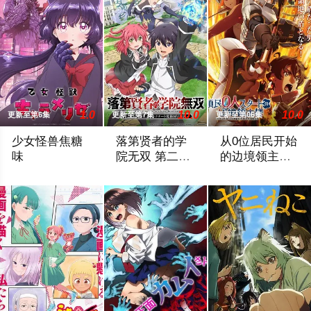
1.0
10.0
10.0
更新至第6集
更新至第7集
更新至第06集
少女怪兽焦糖
落第贤者的学
从0位居民开始
味
院无双 第二回
的边境领主大
转生，S等级作
人
恋か、破壊か――。原因不明の病に悩まされている女子高生・
由绝望中转生的最强贤者，到400年后的
因长期在战争中活
弊魔术师冒险
记