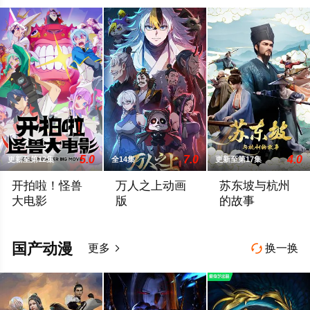
召唤了露营车
5.0
7.0
4.0
更新至第12集
全14集
更新至第17集
开拍啦！怪兽
万人之上动画
苏东坡与杭州
大电影
版
的故事
随着小众的怪兽电影日趋没落，痴迷于怪兽片类型的导演——蒙
易枫穿越到仙江大陆，由于天生无灵根，只
本片以苏东坡晚年
国产动漫
更多
换一换

