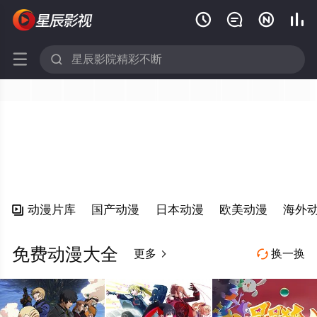






动漫片库
国产动漫
日本动漫
欧美动漫
海外

免费动漫大全
更多
换一换

