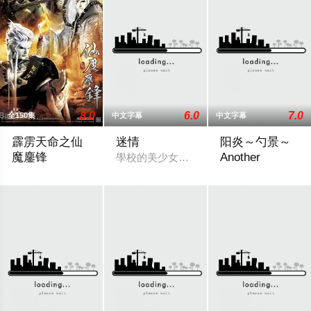
8.0
6.0
7.0
全150集
中文字幕
中文字幕
霹雳天命之仙
迷情
阳炎～勺景～
魔鏖锋
Another
學校的美少女朧月在和男朋友幽會時，被
天命苦劫修羅海，三光盡現仙門在，仙魔鏖鋒戰雲開，邪心魔佛
在乡村的一所古老