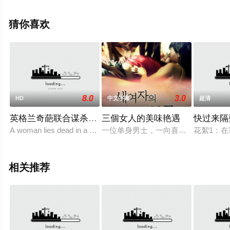
上星辰电影院，更多相关信息可移步至豆瓣电影、电视猫
或剧情网等平台了解。
猜你喜欢
8.0
3.0
HD
中文字幕
超清
英格兰奇葩联合谋杀事件
三個女人的美味艳遇
快过来隔
A woman lies dead in a Nottingham flat, her terrified
一位单身男士，一向喜欢做白日梦，
花絮1：
相关推荐