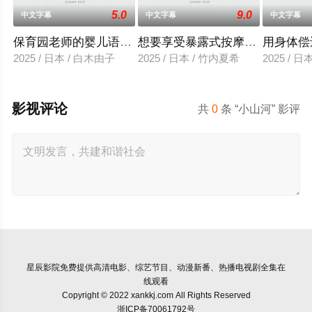
5.0
9.0
中文字幕
中文字幕
中文字幕
保育园老师的婴儿语让人超兴奋
想要享受暴露式按摩的已婚女子
用身体偿
2025 / 日本 / 白木由子
2025 / 日本 / 竹内夏希
2025 / 
影视评论
共
0
条 “小山河” 影评
星辰影院
免费提供高清电影、综艺节目、动漫新番、热播电视剧全集在
线观看
Copyright © 2022 xankkj.com All Rights Reserved
浙ICP备70061792号