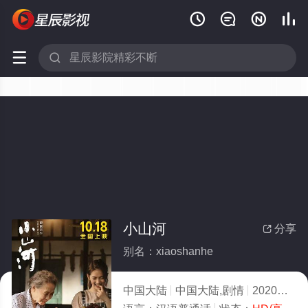






小山河
分享

别名：xiaoshanhe
中国大陆
中国大陆,剧情
2020
8.0