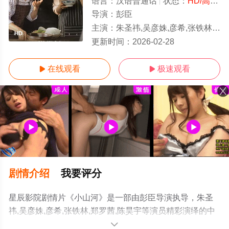
语言：
汉语普通话
状态：
HD/高清
-
导演：
彭臣
主演：
朱圣祎,吴彦姝,彦希,张铁林,郑罗茜,陈昊宇
HD
更新时间：
2026-02-28
在线观看
极速观看


剧情介绍
我要评分
星辰影院剧情片《小山河》是一部由彭臣导演执导，朱圣
祎,吴彦姝,彦希,张铁林,郑罗茜,陈昊宇等演员精彩演绎的中
国大陆电影，手机免费观看高清未删减完整版电影大全就
