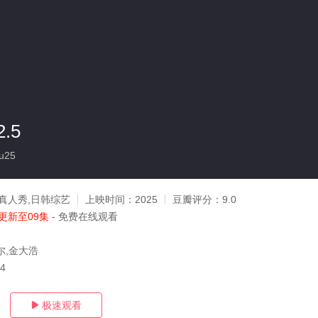
.5
u25
真人秀,日韩综艺
上映时间：
2025
豆瓣评分：
9.0
更新至09集
- 免费在线观看
尔,金大浩
24
极速观看
