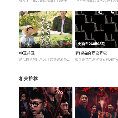
看好了！更厉害的姐姐们的战斗！谁将成为2023年新街头排名第
1988年出生的任时完和丁
完结
3.0
更新至260508期
种豆得豆
罗䁐锡的啰嗦啰嗦
是以愉快的纪录片形式讲述演员金宇彬、李光洙、都暻秀、金基
知名综艺导演罗英石PD在Y
相关推荐