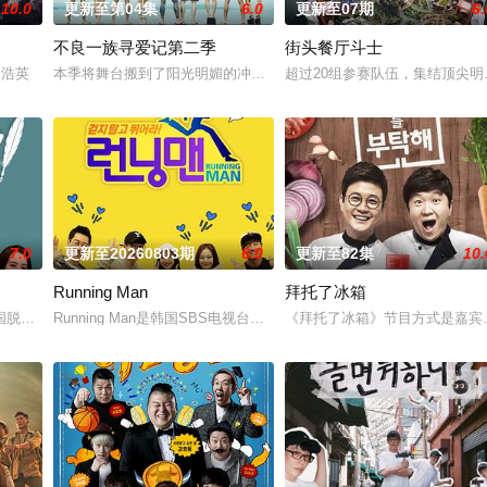
10.0
更新至第04集
6.0
更新至07期
6.
不良一族寻爱记第二季
街头餐厅斗士
容破天荒集结，同场大玩推理游戏！面对真真假假的线
,金浩英
本季将舞台搬到了阳光明媚的冲绳，来自日本各地的暴走族与不良男
超过20组参赛队伍，集结顶尖明
7.0
更新至20260803期
6.0
更新至82集
10.
Running Man
拜托了冰箱
节之一。标榜真实野生道路真人秀，描绘6个男
国脱口秀节目。节目主要关注家长与孩子之间的问题。你对孩子了解多少？今天
Running Man是韩国SBS电视台周末娱乐节目《星期天真好》新的
《拜托了冰箱》节目方式是嘉宾