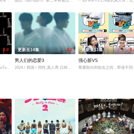
一！
海寅带着威士忌走遍苏格兰的节目。
据悉《纽约纽约》第二季将通过YouTube而不是tvn公开。
一部HIGHTEEN成长真人秀
5.0
更新至14集
4.0
更新至13集
5.
男人们的恋爱3
强心脏VS
邦的好友结伴开垦小田时发生的趣事。
ouTube上的个频道因出众的罗PD节目风格而备受大众喜爱。此次，罗PD将日
2024 / 韩国 / 同性,真人秀,日韩综艺
尊重取向和狙击之间，即使不同也