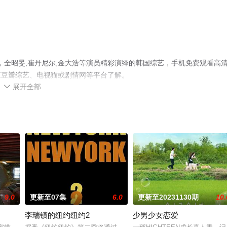
，全昭旻,崔丹尼尔,金大浩等演员精彩演绎的韩国综艺，手机免费观看高
至豆瓣综艺、电视猫或剧情网等平台了解。
展开全部

9.0
更新至07集
6.0
更新至20231130期
10.
李瑞镇的纽约纽约2
少男少女恋爱