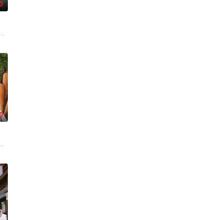
0
女齐聚新学校。他们将带着各自复杂的过去在海边展开
星主厨与尚未被发掘的料理高手！在美食与料理节目泛滥的时代，2026 年，全
0
孩子和谁见面了
版块，是韩国著名主持人刘在石自“家族诞
和自己家里的冰箱一起到节目现场，六位厨师直接使用冰箱里的原材料，用最