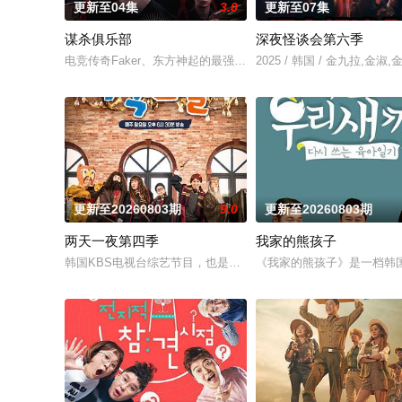
更新至04集
3.0
更新至07集
谋杀俱乐部
深夜怪谈会第六季
电竞传奇Faker、东方神起的最强昌珉、TXT的杋圭等神级阵
2025 / 韩国 / 金九拉,金淑
更新至20260803期
9.0
更新至20260803期
两天一夜第四季
我家的熊孩子
韩国KBS电视台综艺节目，也是该台Happy Sunday的长寿环
《我家的熊孩子》是一档韩