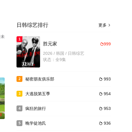
日韩综艺排行
更多

清未
1
胜元家
999

2026 / 韩国 / 日韩综艺
状态：全9集
秘密朋友俱乐部
993
2

大逃脱第五季
954
3

疯狂的旅行
953
4

0
晚学徒池氏
936
5
