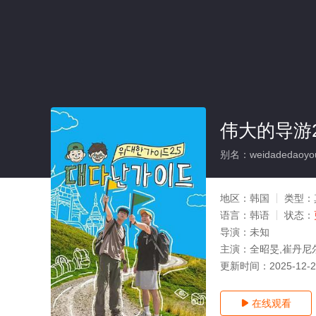
伟大的导游2
别名：weidadedaoyo
地区：
韩国
类型：
语言：
韩语
状态：
导演：
未知
主演：
全昭旻,崔丹尼
更新时间：
2025-12-
在线观看
