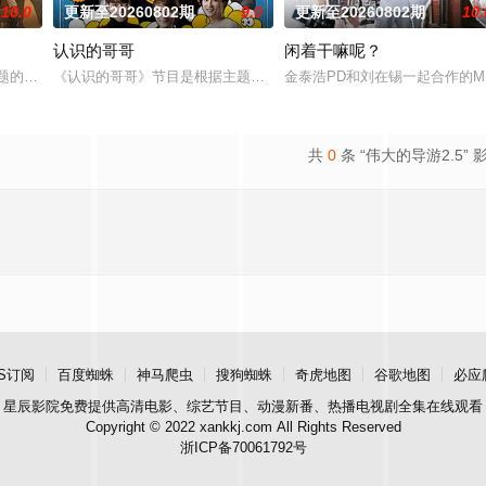
10.0
更新至20260802期
9.0
更新至20260802期
10.
认识的哥哥
闲着干嘛呢？
试播的全新综艺节目，由李英子、金生珉、全炫茂
题的新综艺。由申东烨、SHINee Key，李惠利、朴娜莱文世允、韩海担任固定
《认识的哥哥》节目是根据主题不同，以存在于人生中，虽不是很重
金泰浩PD和刘在锡一起合作的
共
0
条 “伟大的导游2.5” 
S订阅
百度蜘蛛
神马爬虫
搜狗蜘蛛
奇虎地图
谷歌地图
必应
星辰影院
免费提供高清电影、综艺节目、动漫新番、热播电视剧全集在线观看
Copyright © 2022 xankkj.com All Rights Reserved
浙ICP备70061792号