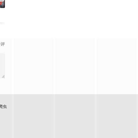
0
成员
大，却会让人好奇不已，不得到答案就浑身不自在的问
MBC新综艺《闲着干嘛呢？》将于27日首播，节目将在过去《无限挑战》播出
影评
爬虫