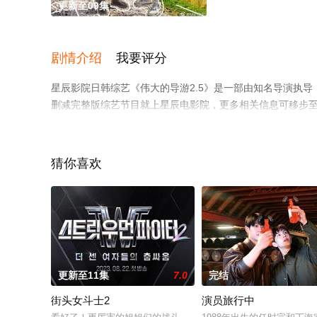
更新至09集
剧情介绍
我要评分
星辰影院日韩综艺《伟大的导游2.5》是一部由知名导演执导
删减完整版综艺节目就上星辰电影院，更多相关信息可移步
猜你喜欢
更新至11集
7.0
完结
街头女斗士2
演员旅行中