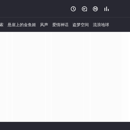




索
悬崖上的金鱼姬
风声
爱情神话
盗梦空间
流浪地球