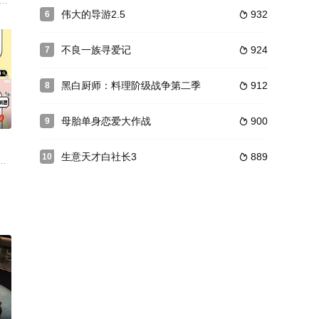
，记述多才多艺的全国预科生们相遇，通过艺术源泉——爱的感情成长，寻找各自
伟大的导游2.5
932
6

不良一族寻爱记
924
7

黑白厨师：料理阶级战争第二季
912
8

0
母胎单身恋爱大作战
900
9

生意天才白社长3
889
10

常生活
太不一样的极和极名人们的“VS”脱口秀