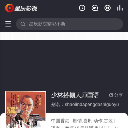






少林搭棚大师国语
分享

别名：shaolindapengdashiguoyu
中国香港
剧情,喜剧,动作,古装
1980