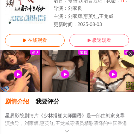
语言：
粵語,汉语普通话
状态：
HD/高清
导演：
刘家良
主演：
刘家辉,惠英红,王龙威
HD
更新时间：
2025-08-03
在线观看
极速观看


剧情介绍
我要评分
星辰影院剧情片《少林搭棚大师国语》是一部由刘家良导
演执导，刘家辉,惠英红,王龙威等演员精彩演绎的中国香港
电影，手机免费观看高清未删减完整版电影大全就上星辰
