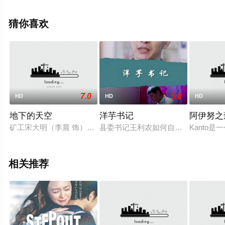
电影院，更多相关信息可移步至豆瓣电影、电视猫或剧情
网等平台了解。
猜你喜欢
7.0
5.0
HD
HD
HD
地下的天空
洋芋书记
阿伊努之
矿工宋大明（李晨 饰）的女友井水（郑罗茜 饰）负责在井口分
县委书记王利农如何自觉履行职责，
Kanto
相关推荐