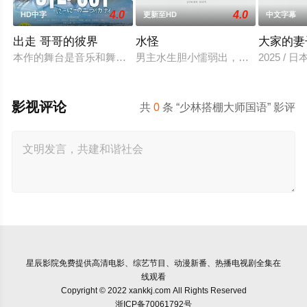
4.0
4.0
HD中字
更新至HD
中文字幕
出走 哥哥的彼界
水怪
大家的妻
本作的舞台是音乐和舞蹈融入生活的冲绳。与母亲朱音、妹妹舞
男主水生胆小懦弱出，生在捕鱼家庭
2025 / 
影视评论
共
0
条 “少林搭棚大师国语” 影评
星辰影院
免费提供高清电影、综艺节目、动漫新番、热播电视剧全集在
线观看
Copyright © 2022 xankkj.com All Rights Reserved
浙ICP备70061792号