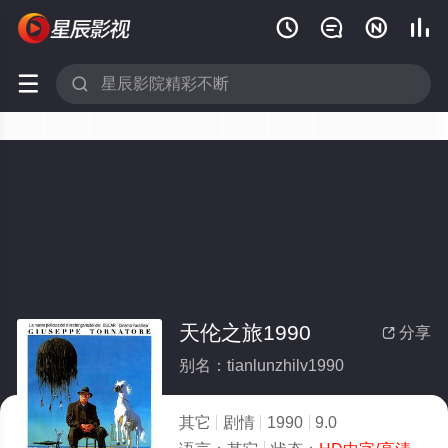






天伦之旅1990
分享

别名：tianlunzhilv1990
其它
剧情
1990
9.0