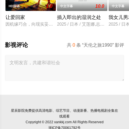
1.0
10.0
HD国语
中文字幕
中文字幕
让爱回家
插入即出的湿润之处
我女儿男
因机缘巧合，向现实妥协的导演朱达仁萌生拍一部《河南人在北
2025 / 日本 / 艾莲娜,志美健
2025 / 日
影视评论
共
0
条 “天伦之旅1990” 影评
星辰影院
免费提供高清电影、综艺节目、动漫新番、热播电视剧全集在
线观看
Copyright © 2022 xankkj.com All Rights Reserved
浙ICP备70061792号