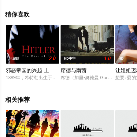
萨瓦特利·卡西
欧,Matteo,Lo,Piparo,Mariangela,Randazzo,Gaia,Restino,Par
猜你喜欢
等演员精彩演绎的其它电影，手机免费观看高清未删减完
整版电影大全就上星辰电影院，更多相关信息可移步至豆
瓣电影、电视猫或剧情网等平台了解。
2.0
1.0
已完结
HD中字
HD
邪恶帝国的兴起 上
席德与南茜
让姐姐迈
1889年，希特勒出生于奥地利布劳瑙镇一个公务员家庭。青年时
席德（加里•奥德曼 Gary Oldma
想要z愛
相关推荐