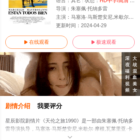
语言：
其它
状态：
HD中字/高清
- 免费在线观看
导演：
朱塞佩·托纳多雷
主演：
马塞洛·马斯楚安尼,米歇尔·摩根,瓦莱里亚·卡瓦利,马利诺·切纳,雅克·贝汉,Norma,Marte
HD中字
更新时间：
2024-04-29
在线观看
极速观看


剧情介绍
我要评分
星辰影院剧情片《天伦之旅1990》是一部由朱塞佩·托纳多
雷导演执导，马塞洛·马斯楚安尼,米歇尔·摩根,瓦莱里亚·卡
瓦利,马利诺·切纳,雅克·贝汉,Norma,Martelli,罗伯托·诺毕雷,
