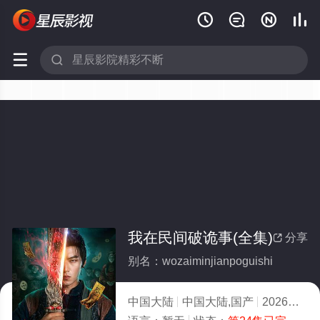






我在民间破诡事(全集)
分享

别名：wozaiminjianpoguishi
中国大陆
中国大陆,国产
2026
9.0