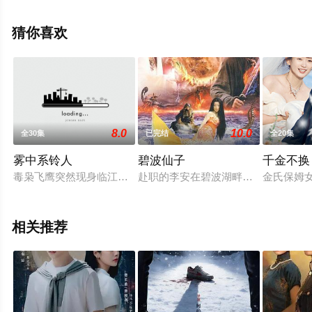
国大陆电视剧，大结局剧情已揭晓（第24集已完结），手
机免费观看高清未删减完整版电视剧全集就上星辰电影
猜你喜欢
院，更多相关信息可移步至豆瓣电视剧、电视猫或剧情网
等平台了解。
8.0
10.0
全30集
已完结
全20集
雾中系铃人
碧波仙子
千金不换
毒枭飞鹰突然现身临江市并利用精密设计摆脱公安机关围补。青
赴职的李安在碧波湖畔被余县贪官授
金氏保姆
相关推荐