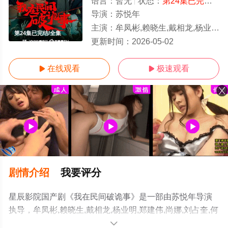
语言：
暂无
状态：
第24集已完结
- 
导演：
苏悦年
主演：
牟凤彬,赖晓生,戴相龙,杨业明,郑建伟,尚娜,刘占奎,何适,媛梦,崔长存,萨茹拉,梁酥酥,邰炀炀
第24集已完结/全集
更新时间：
2026-05-02
在线观看
极速观看


剧情介绍
我要评分
星辰影院国产剧《我在民间破诡事》是一部由苏悦年导演
执导，牟凤彬,赖晓生,戴相龙,杨业明,郑建伟,尚娜,刘占奎,何
适,媛梦,崔长存,萨茹拉,梁酥酥,邰炀炀等演员精彩演绎的中
