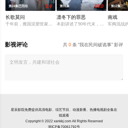
1.0
10.0
第24集已完结
第16集
第12集
长歌莫问
凛冬下的罪恶
南戏
千年前，雍国泥塑世家楚门因进贡的“十二生肖”离奇流血炸裂，
本剧讲述了90年代末，怒河市刑侦支
军阀混战
影视评论
共
0
条 “我在民间破诡事” 影评
星辰影院
免费提供高清电影、综艺节目、动漫新番、热播电视剧全集在
线观看
Copyright © 2022 xankkj.com All Rights Reserved
浙ICP备70061792号