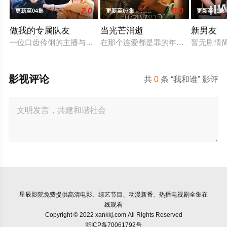
2.0
8.0
更新至04集
更新至07集
更新至01集
做我的专属队友
当光芒消逝
新男友
一位口齿伶俐的主播与新手玩家！顶级主播Thi追捕神秘玩家Zo
在那个连爱都是罪的年代，他们选择了彼
暂无剧情
影视评论
共
0
条 “我和谁” 影评
星辰影院
免费提供高清电影、综艺节目、动漫新番、热播电视剧全集在
线观看
Copyright © 2022 xankkj.com All Rights Reserved
浙ICP备70061792号