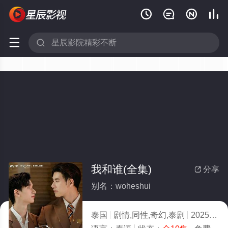






我和谁(全集)
分享

别名：woheshui
泰国
剧情,同性,奇幻,泰剧
2025
8.0