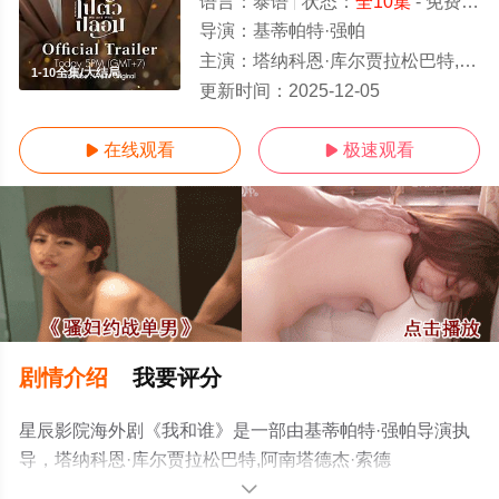
语言：
泰语
状态：
全10集
- 免费在线观看
导演：
基蒂帕特·强帕
主演：
塔纳科恩·库尔贾拉松巴特,阿南塔德杰·索德希,Pan,Bhumintr,乔提帕·苏拉萨瓦,司提崇·皮
1-10全集/大结局
更新时间：
2025-12-05
在线观看
极速观看


剧情介绍
我要评分
星辰影院海外剧《我和谁》是一部由基蒂帕特·强帕导演执
导，塔纳科恩·库尔贾拉松巴特,阿南塔德杰·索德
希,Pan,Bhumintr,乔提帕·苏拉萨瓦,司提崇·皮叻陂,拉查蓬·
