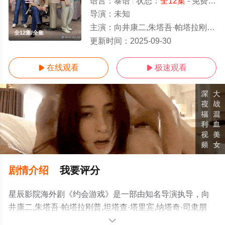
语言：
泰语
状态：
全12集
- 免费在线观看
导演：
未知
主演：
向井康二,朱塔吾·帕塔拉刚普,坦塔查·塔里宾,纳塔奇·司隶朋通,纳蒂彩·查塔拉瓦丽蕾卡,查澈威·德查
全12集/全集
更新时间：
2025-09-30
在线观看
极速观看


剧情介绍
我要评分
星辰影院海外剧《约会游戏》是一部由知名导演执导，向
井康二,朱塔吾·帕塔拉刚普,坦塔查·塔里宾,纳塔奇·司隶朋
通,纳蒂彩·查塔拉瓦丽蕾卡,查澈威·德查拉朋,拉查蓬·阿诺玛
