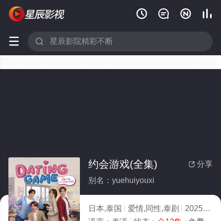






约会游戏(全集)
分享

别名：yuehuiyouxi
日本,泰国
爱情,同性,泰剧
2025
8.0