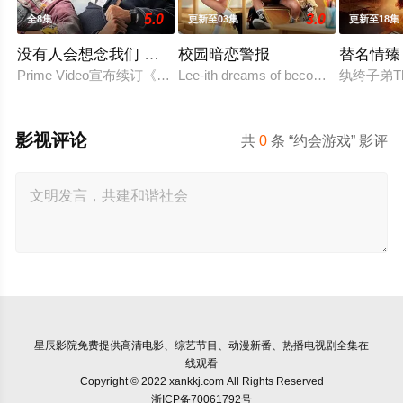
5.0
3.0
全8集
更新至03集
更新至18集
没有人会想念我们 第二季
校园暗恋警报
替名情臻
Prime Video宣布续订《没有人会想念我们》第二季。
Lee-ith dreams of becoming a cool ind
纨绔子弟T
影视评论
共
0
条 “约会游戏” 影评
星辰影院
免费提供高清电影、综艺节目、动漫新番、热播电视剧全集在
线观看
Copyright © 2022 xankkj.com All Rights Reserved
浙ICP备70061792号