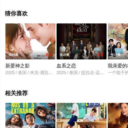
契
提,Bannawat,Rueangarayachai,Supitchaya,Na,Songkla,Nic
猜你喜欢
等演员精彩演绎的日本,泰国电视剧，大结局剧情已揭晓
（全12集），手机免费观看高清未删减完整版电视剧全集
就上星辰电影院，更多相关信息可移步至豆瓣电视剧、电
视猫或剧情网等平台了解。
6.0
2.0
全24集
全20集
全16集
新爱神之影
血系之恋
我亲爱的
2025 / 泰国 / 米克·通拉亚,娜塔查·查扬卡浓,卡宁·普特玛南
2025 / 泰国 / 提拉达·迈特瓦拉育
一个能干
相关推荐