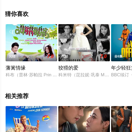
昂迪,杰里米·科维尔罗,斯蒂文·德里森,马克桑斯·达奈-弗伟
尔,安妮·塞拉等演员精彩演绎的法国电视剧，大结局剧情已
猜你喜欢
揭晓（1-6全集），手机免费观看高清未删减完整版电视剧
全集就上星辰电影院，更多相关信息可移步至豆瓣电视
剧、电视猫或剧情网等平台了解。
7.0
7.0
完结
完结
全6集
藩篱情缘
狡猾的爱
年少轻狂
科布（普林·苏帕拉 Prin Suparat 饰）和布瓦（金伯莉·安妮·田舍利 Ki
科米特（芘拉妮·巩泰 Matt Peeran
BBC续订
相关推荐