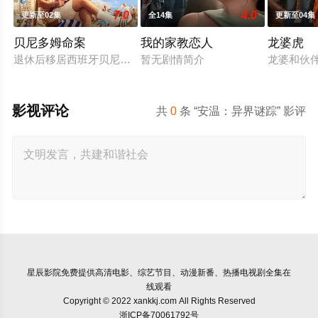
7.0
4.0
更新至02集
全14集
更新至04集
贝尼多姆命案
我的家教恋人
龙婆虎
退休后移居西班牙贝尼多姆经营酒吧的英国前刑警，原以为能过
暂无剧情简介
龙婆和伙
影视评论
共
0
条 “安温：异界谜踪” 影评
星辰影院
免费提供高清电影、综艺节目、动漫新番、热播电视剧全集在
线观看
Copyright © 2022 xankkj.com All Rights Reserved
浙ICP备70061792号