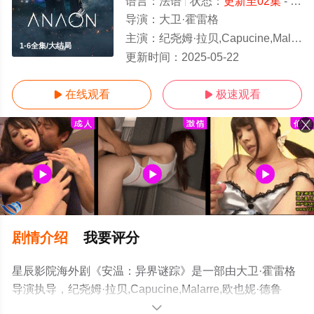
语言：
法语
状态：
更新至02集
- 免费在线观看
导演：
大卫·霍雷格
主演：
纪尧姆·拉贝,Capucine,Malarre,欧也妮·德鲁兰,Aaliyah,Lexilus,吉恩
1-6全集/大结局
更新时间：
2025-05-22
在线观看
极速观看


剧情介绍
我要评分
星辰影院海外剧《安温：异界谜踪》是一部由大卫·霍雷格
导演执导，纪尧姆·拉贝,Capucine,Malarre,欧也妮·德鲁
兰,Aaliyah,Lexilus,吉恩-巴蒂斯特·布兰克,克里斯蒂亚娜·科
