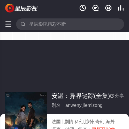






安温：异界谜踪(全集)
分享

别名：anwenyijiemizong
法国
剧情,科幻,惊悚,奇幻,海外
2025