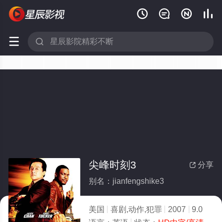






尖峰时刻3
分享

别名：jianfengshike3
美国
喜剧,动作,犯罪
2007
9.0