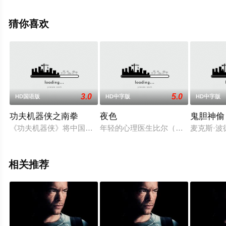
等演员精彩演绎的美国电影，手机免费观看高清未删减完
整版电影大全就上星辰电影院，更多相关信息可移步至豆
猜你喜欢
瓣电影、电视猫或剧情网等平台了解。
3.0
5.0
HD国语版
HD中字版
HD中字版
功夫机器侠之南拳
夜色
鬼胆神偷
《功夫机器侠》将中国功夫和科幻机械完美结合，加上好莱坞最
年轻的心理医生比尔（布鲁斯威利斯
麦克斯·波德
相关推荐