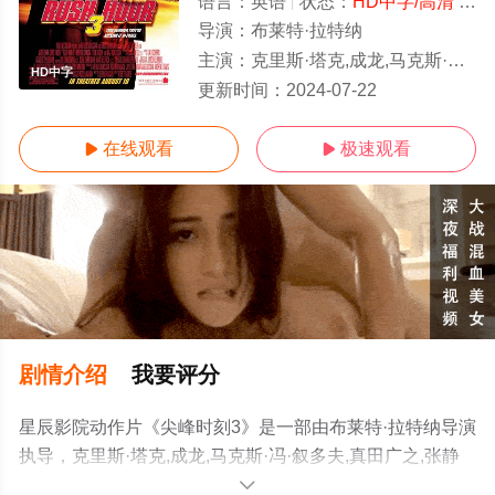
语言：
英语
状态：
HD中字/高清
- 免费在线观看
导演：
布莱特·拉特纳
主演：
克里斯·塔克,成龙,马克斯·冯·叙多夫,真田广之,张静初,伊万·阿达勒,工藤夕贵,马泰,罗曼·波兰斯
HD中字
更新时间：
2024-07-22
在线观看
极速观看


剧情介绍
我要评分
星辰影院动作片《尖峰时刻3》是一部由布莱特·拉特纳导演
执导，克里斯·塔克,成龙,马克斯·冯·叙多夫,真田广之,张静
初,伊万·阿达勒,工藤夕贵,马泰,罗曼·波兰斯基,诺米·勒努瓦
