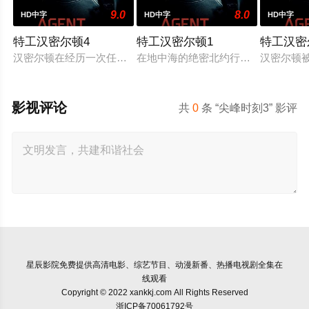
9.0
8.0
HD中字
HD中字
HD中字
特工汉密尔顿4
特工汉密尔顿1
特工汉密
汉密尔顿在经历一次任务的严重后果后，陷入了自我毁灭的状态
在地中海的绝密北约行动中，瑞典攻
汉密尔顿
影视评论
共
0
条 “尖峰时刻3” 影评
星辰影院
免费提供高清电影、综艺节目、动漫新番、热播电视剧全集在
线观看
Copyright © 2022 xankkj.com All Rights Reserved
浙ICP备70061792号