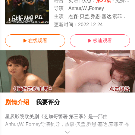
语言：
英语
状态：
第23集
- 免费在线观看
导演：
Arthur,W.,Forney
主演：
杰森·贝盖,乔恩·塞达,索菲亚·布什,杰西·李·索弗,帕特里克·约翰·弗吕格,玛瑞娜·斯奎尔西亚提,
1-23全集/大结局
更新时间：
2022-12-24
在线观看
极速观看


剧情介绍
我要评分
星辰影院欧美剧《芝加哥警署 第三季》是一部由
Arthur,W.,Forney导演执导，杰森·贝盖,乔恩·塞达,索菲亚·布
什,杰西·李·索弗,帕特里克·约翰·弗吕格,玛瑞娜·斯奎尔西亚
