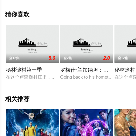
提,布莱恩·格拉格提,伊莱亚斯·科泰斯,克兰西·布朗,玛基·珀
斯特,博基姆·伍德拜因,艾米·莫顿等演员精彩演绎的美国电
猜你喜欢
视剧，大结局剧情已揭晓（1-23全集），手机免费观看高
清未删减完整版电视剧全集就上星辰电影院，更多相关信
息可移步至豆瓣电视剧、电视猫或剧情网等平台了解。
5.0
2.0
全12集
全2集
全12集
秘林谜村第一季
罗梅什·兰加纳坦：玩世不恭者 
秘林迷村
在这个卢森堡村庄里，人人都有秘密。坏脾气督察路克·卡皮塔尼
Going back to his hometown of Crawl
在这个卢
相关推荐