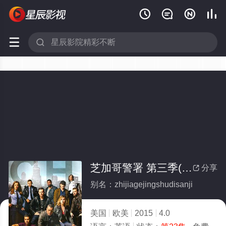






芝加哥警署 第三季(全集)
分享

别名：zhijiagejingshudisanji
美国
欧美
2015
4.0