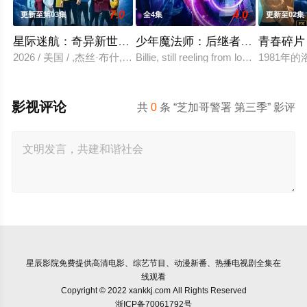
7.0
4.0
更新至第03集
全4集
更新至02集
星际迷航：奇异新世界 第四季
少年魔法师：后继者 第三季
青春碎片
2026 / 美国 / ,杰丝·布什,克里斯蒂娜·钟,西莉亚·罗丝·古丁,阿
Billie, still reeling from losing Alex at t
1981
影视评论
共
0
条 “芝加哥警署 第三季” 影评
星辰影院
免费提供高清电影、综艺节目、动漫新番、热播电视剧全集在
线观看
Copyright © 2022 xankkj.com All Rights Reserved
浙ICP备70061792号