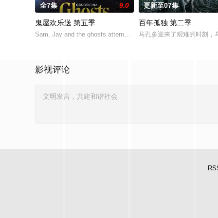
全7集
9.0
更新至07集
鬼屋欢乐送 第五季
百年孤独 第二季
Sam, Jay and the ghosts attempt to extricate Jay from
马孔多迎来了艰难的时刻，乌
影视评论
RS