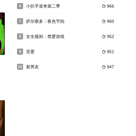
的果。业於种瓜得瓜，种豆得豆。这是因果报应的最简
14.15季，每季组成均为8集和一集圣诞特别集。
小扒手道奇第二季
966
6

萨尔塞多：夜色节拍
960
7

女生规则：禁爱游戏
952
8

0
至爱
951
9

新男友
947
10
