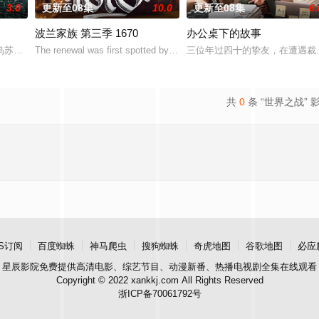
3.0
更新至08集
10.0
更新至08集
6.
波兰家族 第三季 1670
办公桌下的故事
苏拉·伊瓜兰的诅咒成真，和平越来越难维持…… 该剧改编自诺贝尔文学奖得
The renewal was first spotted by the account Kino Aler
三位年过四十的挚友，在遭遇裁
共
0
条 “世界之战” 
S订阅
百度蜘蛛
神马爬虫
搜狗蜘蛛
奇虎地图
谷歌地图
必应
星辰影院
免费提供高清电影、综艺节目、动漫新番、热播电视剧全集在线观看
Copyright © 2022 xankkj.com All Rights Reserved
浙ICP备70061792号