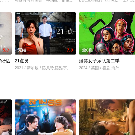
面对一个共同的敌人。
商人的儿子，外表看起来无坚不摧是因为内心因为母亲的事情怀有伤痛。Kiri，对家庭
相遇有时好像是一种劫数，前生造作今生受，什麼样的因，招什麼样
BBC宣布续订《呼叫助产士》第
5.0
完结
7.0
全6集
1.
与记忆
21点灵
爆笑女子乐队第二季
l,路德维格.特内普特,Vanessa,L
2021 / 新加坡 / 陈凤玲,陈泓宇,黄暄婷,黄炯耀,陈泰铭,许美珍
2024 / 英国 / 喜剧,海外
s新一季Moments And Memories 系列单元剧