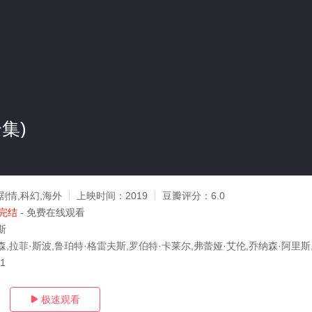
集)
剧情,科幻,海外
上映时间：
2019
豆瓣评分：
6.0
完结
- 免费在线观看
斯
,拉菲·斯波,鲁珀特·格雷夫斯,罗伯特·卡莱尔,弗蕾娅·艾伦,乔纳森·阿里斯
21
极速观看
