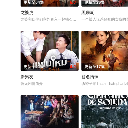
更新至04集
8.0
更新至26集
龙婆虎
黑珊瑚
龙婆和伙伴们意外卷入一起钻石抢劫案，成为警方怀疑的对象。
一个被人谋杀致死的女孩的
更新至01集
9.0
更新至17集
新男友
替名情臻
暂无剧情简介
纨绔子弟Thatri That