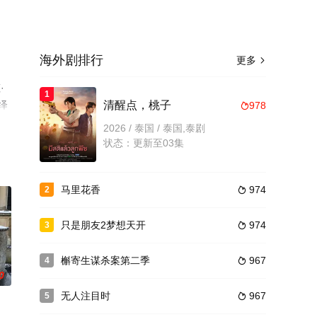
海外剧排行
更多

·
1
演绎
清醒点，桃子
978

豆
2026 / 泰国 / 泰国,泰剧
状态：更新至03集
马里花香
974
2

只是朋友2梦想天开
974
3

槲寄生谋杀案第二季
967
4

0
无人注目时
967
5
