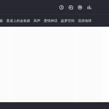




索
悬崖上的金鱼姬
风声
爱情神话
盗梦空间
流浪地球