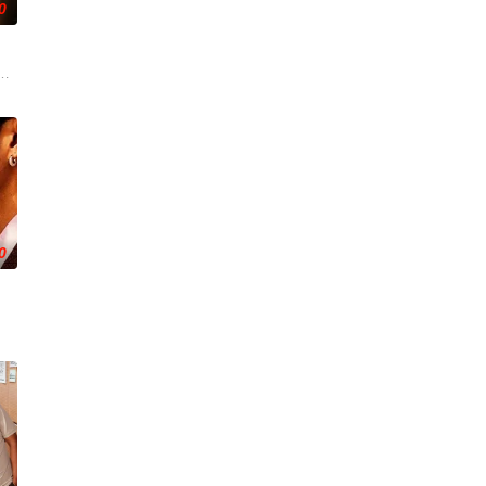
0
者竟屡次击败他。一场原本只为猎杀对手的追逐，
了彼此。 1976年10月6日清晨，泰国爆发血腥镇压，大学生Ravin被迫逃
0