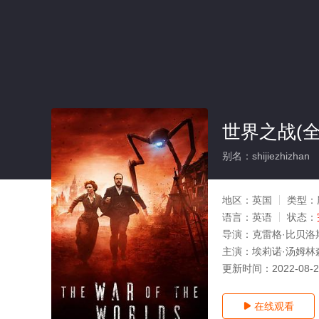
世界之战(全
别名：shijiezhizhan
地区：
英国
类型：
语言：
英语
状态：
导演：
克雷格·比贝洛
主演：
埃莉诺·汤姆林森
更新时间：
2022-08-
在线观看
