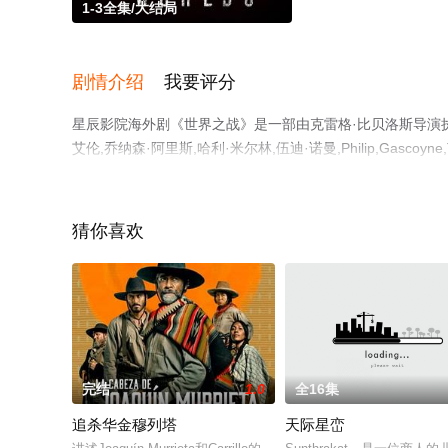
1-3全集/大结局
剧情介绍
我要评分
星辰影院海外剧《世界之战》是一部由克雷格·比贝洛斯导演执导
艾伦,乔纳森·阿里斯,哈利·米尔林,伍迪·诺曼,Philip,Gascoyne,Taliy
的英国电视剧，大结局剧情已揭晓（1-3全集），手机免费
瓣电视剧、电视猫或剧情网等平台了解。
猜你喜欢
完结
1.0
全16集
追杀华金穆列塔
天际星峦