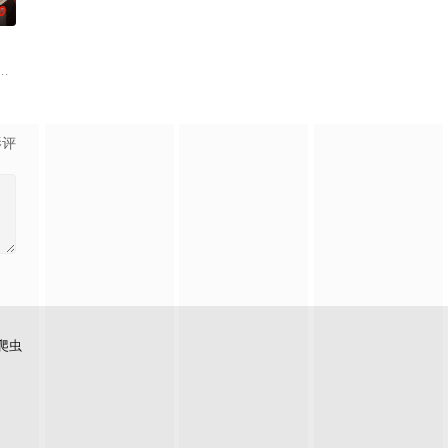
0
主加西亚·马
员并陷入中年危机后，为了偿还债务，不得不与一群 Z 世代年轻人联手创办一
影评
爬虫