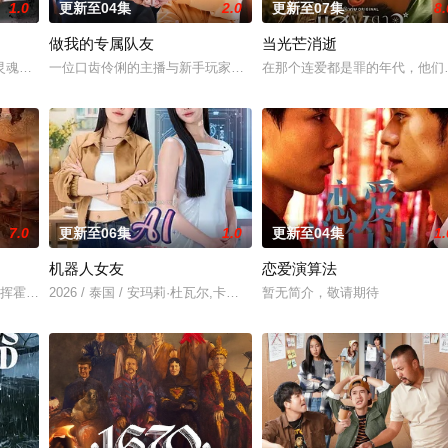
1.0
更新至04集
2.0
更新至07集
8.
做我的专属队友
当光芒消逝
为了证明自己的清白、挽回声誉，他们踏上了一场惊险刺激
灵魂附到珊瑚上的故事。
一位口齿伶俐的主播与新手玩家！顶级主播Thi追捕神秘玩家Zo，后
在那个连爱都是罪的年代，他们选择
7.0
更新至06集
1.0
更新至04集
1.
机器人女友
恋爱演算法
riphan因挥霍无敌倾家荡产，豪宅、情人、朋友一夜尽失。某日搭乘火车时，他偶
2026 / 泰国 / 安玛莉·杜瓦尔,卡薇萨拉·辛普洛
暂无简介，敬请期待