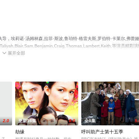
，埃莉诺·汤姆林森,拉菲·斯波,鲁珀特·格雷夫斯,罗伯特·卡莱尔,弗蕾娅
ah,Blair,Sam,Benjamin,Craig,Thomas,Lambert,Keith,等演员精彩
展开全部
观看高清未删减完整版电视剧全集就上星辰电影院，更多相关信息可移步至

2.0
更新16集
8.0
全8集
5.
劫缘
呼叫助产士第十五季