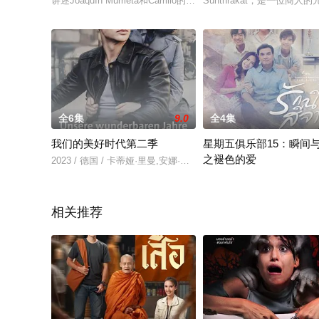
讲述Joaquín Murrieta和Carrillo的冒险经历，他们团结起来
Sunthrakat，是一位
全6集
9.0
全4集
我们的美好时代第二季
星期五俱乐部15：瞬间
之褪色的爱
2023 / 德国 / 卡蒂娅·里曼,安娜·玛丽亚·穆埃,Hans,Jochen,Voge
Club Friday The Serie
相关推荐